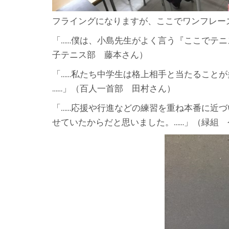
フライングになりますが、ここでワンフレー
「……僕は、小島先生がよく言う『ここでテ
子テニス部 藤本さん）
「……私たち中学生は格上相手と当たること
……」（百人一首部 田村さん）
「……応援や行進などの練習を重ね本番に近
せていたからだと思いました。……」（緑組 