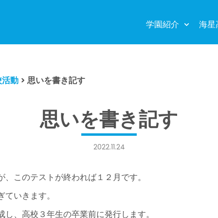
学園紹介
海星
校活動
>
思いを書き記す
思いを書き記す
2022.11.24
が、このテストが終われば１２月です。
ぎていきます。
成し、高校３年生の卒業前に発行します。