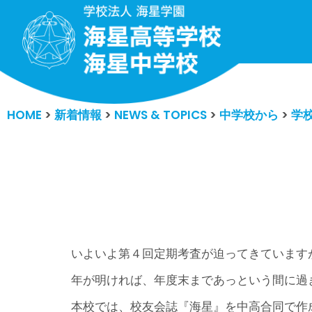
コ
ン
テ
ン
HOME
>
新着情報
>
NEWS & TOPICS
>
中学校から
>
学
ツ
へ
ス
キ
ッ
プ
いよいよ第４回定期考査が迫ってきています
年が明ければ、年度末まであっという間に過
本校では、校友会誌『海星』を中高合同で作