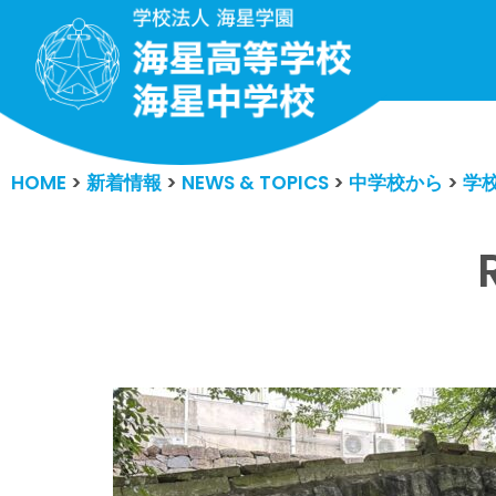
コ
ン
テ
ン
HOME
>
新着情報
>
NEWS & TOPICS
>
中学校から
>
学
ツ
へ
ス
キ
ッ
プ