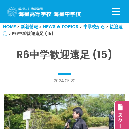
コ
ン
HOME
>
新着情報
>
NEWS & TOPICS
>
中学校から
>
歓迎遠
テ
足
>
R6中学歓迎遠足 (15)
ン
ツ
へ
R6中学歓迎遠足 (15)
ス
キ
ッ
プ
2024.05.20