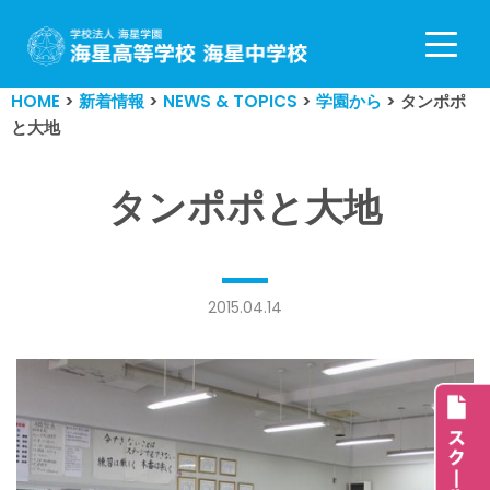
コ
ン
HOME
>
新着情報
>
NEWS & TOPICS
>
学園から
>
タンポポ
テ
と大地
ン
ツ
へ
タンポポと大地
ス
キ
ッ
プ
2015.04.14