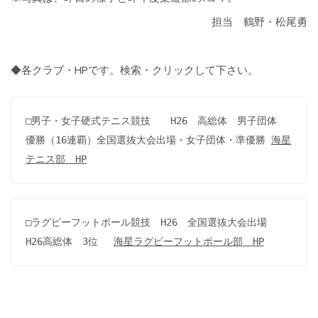
担当 鶴野・松尾勇
◆各クラブ・HPです。検索・クリックして下さい。
□男子・女子硬式テニス競技　　H26　高総体　男子団体　
優勝（16連覇）全国選抜大会出場・女子団体・準優勝 
海星
テニス部　HP
□ラグビーフットボール競技　H26　全国選抜大会出場　
H26高総体　3位　 
海星ラグビーフットボール部　HP