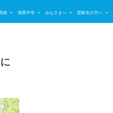
高校
海星中学
みなさまへ
受験生の方へ
とに