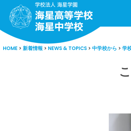
コ
ン
テ
ン
HOME
>
新着情報
>
NEWS & TOPICS
>
中学校から
>
学
ツ
へ
ス
こ
キ
ッ
プ