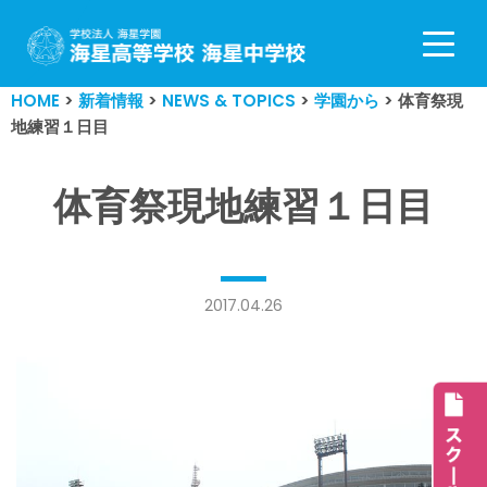
コ
ン
HOME
>
新着情報
>
NEWS & TOPICS
>
学園から
>
体育祭現
テ
地練習１日目
ン
ツ
へ
体育祭現地練習１日目
ス
キ
ッ
プ
2017.04.26