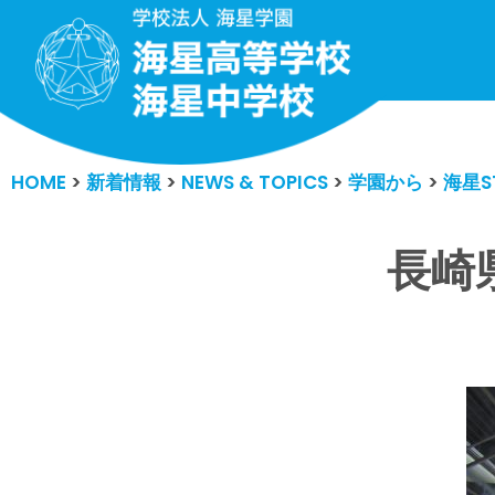
コ
ン
テ
ン
HOME
>
新着情報
>
NEWS & TOPICS
>
学園から
>
海星S
ツ
へ
ス
長崎
キ
ッ
プ