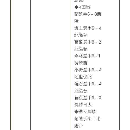
島原
◆4回戦
蘭選手6－0西
陵
坂上選手6－4
北陽台
藤浪選手6－2
北陽台
今林選手6－1
長崎西
小野選手6－4
佐世保北
落石選手6－4
北陽台
藤永選手6－0
長崎日大
◆準々決勝
蘭選手6－1北
陽台