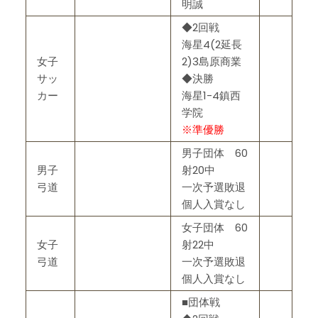
明誠
◆2回戦
海星4(2延長
女子
2)3島原商業
サッ
◆決勝
カー
海星1-4鎮西
学院
※準優勝
男子団体 60
男子
射20中
弓道
一次予選敗退
個人入賞なし
女子団体 60
女子
射22中
弓道
一次予選敗退
個人入賞なし
■団体戦