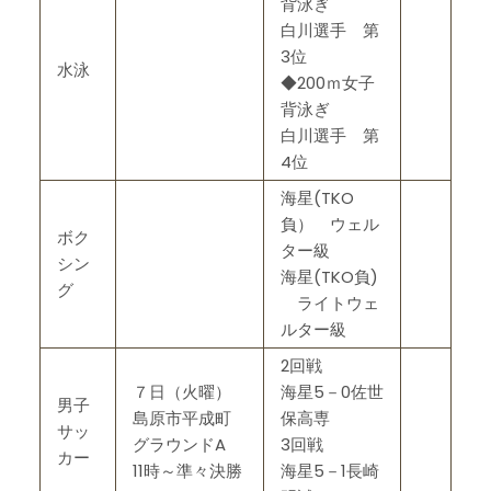
背泳ぎ
白川選手 第
3位
水泳
◆200ｍ女子
背泳ぎ
白川選手 第
4位
海星(TKO
負） ウェル
ボク
ター級
シン
海星(TKO負)
グ
ライトウェ
ルター級
2回戦
７日（火曜）
海星5－0佐世
男子
島原市平成町
保高専
サッ
グラウンドA
3回戦
カー
11時～準々決勝
海星5－1長崎