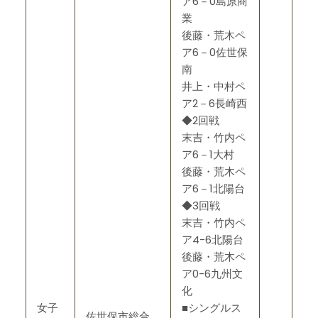
ア6－0島原商
業
後藤・荒木ペ
ア6－0佐世保
南
井上・中村ペ
ア2－6長崎西
◆2回戦
末吉・竹内ペ
ア6－1大村
後藤・荒木ペ
ア6－1北陽台
◆3回戦
末吉・竹内ペ
ア4-6北陽台
後藤・荒木ペ
ア0-6九州文
化
女子
■シングルス
佐世保市総合