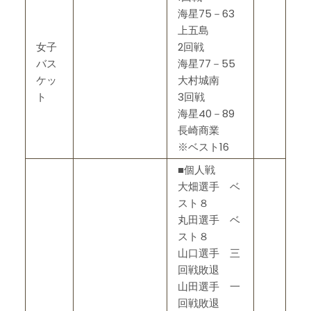
海星75－63
上五島
女子
2回戦
バス
海星77－55
ケッ
大村城南
ト
3回戦
海星40－89
長崎商業
※ベスト16
■個人戦
大畑選手 ベ
スト８
丸田選手 ベ
スト８
山口選手 三
回戦敗退
山田選手 一
回戦敗退