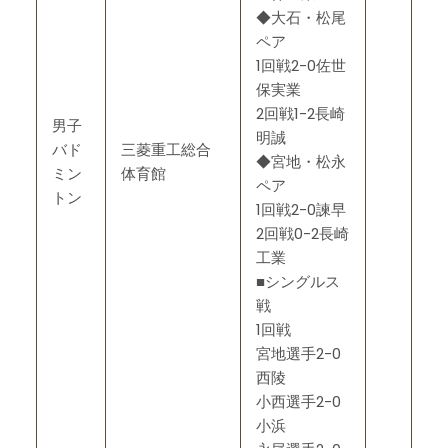
◆大石・松尾
ペア
1回戦2-0佐世
保実業
2回戦1-2長崎
男子
明誠
バド
三菱重工総合
◆宮地・松永
ミン
体育館
ペア
トン
1回戦2-0諫早
2回戦0-2長崎
工業
■シングルス
戦
1回戦
宮地選手2-0
西陵
小西選手2-0
小浜