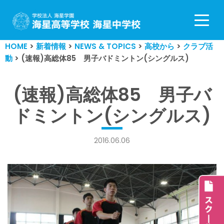
コ
ン
HOME
>
新着情報
>
NEWS & TOPICS
>
高校から
>
クラブ活
テ
動
>
(速報)高総体85 男子バドミントン(シングルス)
ン
ツ
へ
(速報)高総体85 男子バ
ス
ドミントン(シングルス)
キ
ッ
プ
2016.06.06