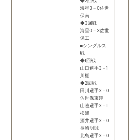
◆2回戦
海星3－0佐世
保南
◆3回戦
海星0－3佐世
保工
■シングルス
戦
◆1回戦
山口選手3－1
川棚
◆2回戦
田川選手3－0
佐世保東翔
山邉選手3－1
松浦
酒井選手3－0
長崎明誠
北島選手3－0