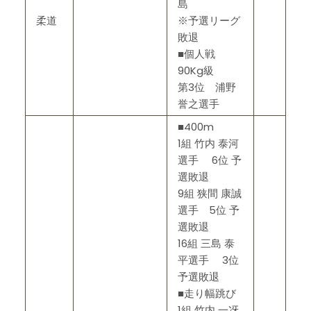
島
柔道
※予選リーグ
敗退
■個人戦
90Kg級
第3位 浦野
誉之選手
■400m
1組 竹内 泰河
選手 6位 予
選敗退
9組 狭間 康誠
選手 5位 予
選敗退
16組 三島 泰
平選手 3位
予選敗退
■走り幅跳び
1組 竹内 一冴