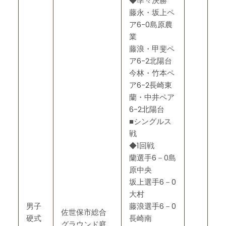
◆準々決勝
藤永・坂上ペ
ア6-0島原農
業
藤浪・甲斐ペ
ア6-2北陽台
今林・竹本ペ
ア6-2長崎東
蘭・中井ペア
6-2北陽台
■シングルス
戦
◆1回戦
蘭選手6－0島
原中央
坂上選手6－0
大村
男子
藤浪選手6－0
佐世保市総合
硬式
長崎南
グラウンド庭