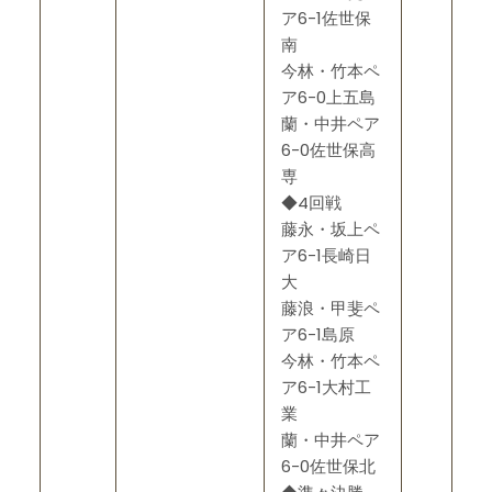
ア6-1佐世保
南
今林・竹本ペ
ア6-0上五島
蘭・中井ペア
6-0佐世保高
専
◆4回戦
藤永・坂上ペ
ア6-1長崎日
大
藤浪・甲斐ペ
ア6-1島原
今林・竹本ペ
ア6-1大村工
業
蘭・中井ペア
6-0佐世保北