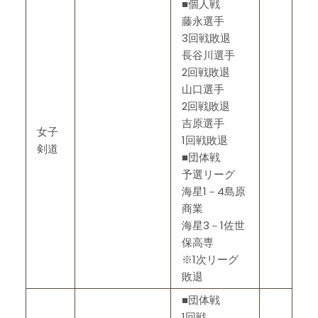
■個人戦
藤永選手
3回戦敗退
長谷川選手
2回戦敗退
山口選手
2回戦敗退
吉原選手
女子
1回戦敗退
剣道
■団体戦
予選リーグ
海星1－4島原
商業
海星3－1佐世
保高専
※1次リーグ
敗退
■団体戦
1回戦