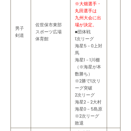
※大畑選手・
丸田選手は
九州大会に出
佐世保市東部
場が決定。
男子
スポーツ広場
■団体戦
剣道
体育館
1次リーグ
海星5－0上対
馬
海星1－1川棚
（※海星が本
数勝ち）
※2勝で1次リ
ーグ突破
2次リーグ
海星2－2大村
海星0－5島原
※2次リーグ
敗退