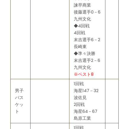
諫早商業
後藤選手0－6
九州文化
◆4回戦
4回戦
末吉選手6－2
長崎東
◆準々決勝
末吉選手2－6
九州文化
※ベスト8
1回戦
男子
海星147－32
バス
波佐見
ケッ
2回戦
ト
海星64－67
島原工業
1回戦