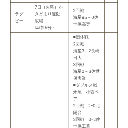
7日（火曜）か
2回戦
ラグ
きどまり運動
海星85－0佐
ビー
広場
世保高専
14時15分～
■団体戦
2回戦
海星3－2長崎
日大
3回戦
海星0－3佐世
保実業
■ダブルス戦
永尾・小西ペ
ア
2回戦 2-0北
陽台
3回戦 0-2佐
世保工業