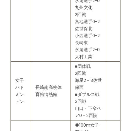
永尾選手2-0
九州文化
2回戦
宮地選手0-2
佐世保北
小西選手0-2
長崎東
永尾選手2-0
大村工業
■団体戦
2回戦
女子
海星2－3佐世
バド
長崎南高校体
保西
ミン
育館情熱館
■ダブルス戦
トン
3回戦
山口・下窄ペ
ア0－2西陵
◆100m女子