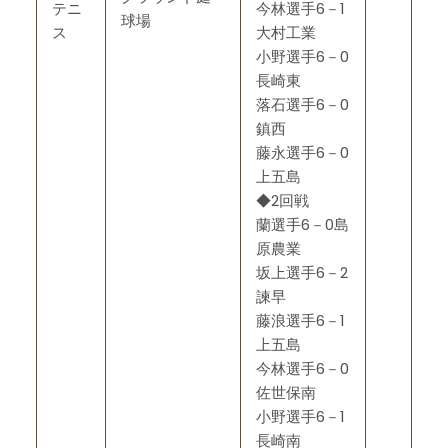
テニ
今林選手6－1
球場
ス
大村工業
小野選手6－0
長崎東
落石選手6－0
鎮西
藤永選手6－0
上五島
◆2回戦
蘭選手6－0島
原農業
坂上選手6－2
諫早
藤浪選手6－1
上五島
今林選手6－0
佐世保南
小野選手6－1
長崎南