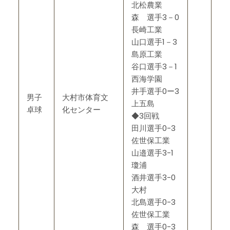
北松農業
森 選手3－0
長崎工業
山口選手1－3
島原工業
谷口選手3－1
西海学園
井手選手0ー3
男子
大村市体育文
上五島
卓球
化センター
◆3回戦
田川選手0-3
佐世保工業
山邉選手3-1
瓊浦
酒井選手3-0
大村
北島選手0-3
佐世保工業
森 選手0-3