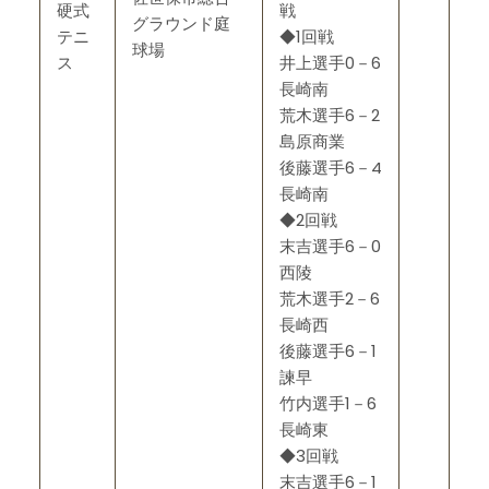
硬式
戦
グラウンド庭
テニ
◆1回戦
球場
ス
井上選手0－6
長崎南
荒木選手6－2
島原商業
後藤選手6－4
長崎南
◆2回戦
末吉選手6－0
西陵
荒木選手2－6
長崎西
後藤選手6－1
諫早
竹内選手1－6
長崎東
◆3回戦
末吉選手6－1