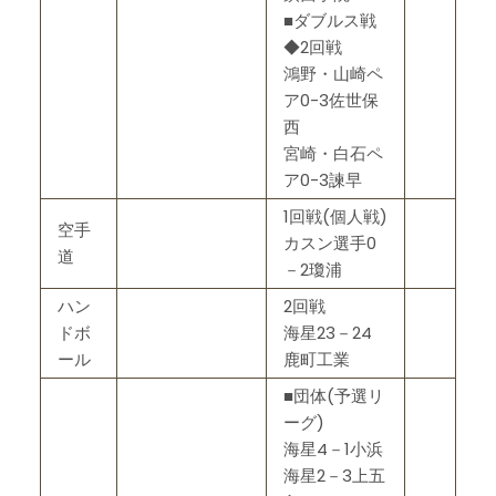
■ダブルス戦
◆2回戦
鴻野・山崎ペ
ア0-3佐世保
西
宮崎・白石ペ
ア0-3諫早
1回戦(個人戦)
空手
カスン選手0
道
－2瓊浦
ハン
2回戦
ドボ
海星23－24
ール
鹿町工業
■団体(予選リ
ーグ)
海星4－1小浜
海星2－3上五