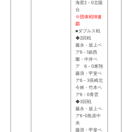
海星2－0北陽
台
※団体戦18連
覇
■ダブルス戦
◆2回戦
藤永・坂上ペ
ア6－1鎮西
蘭・中井ペ
ア 6－0東翔
藤浪・甲斐ペ
ア6－3長崎北
今林・竹本ペ
ア6－0青雲
◆3回戦
藤永・坂上ペ
ア6-0島原中
央
藤浪・甲斐ペ