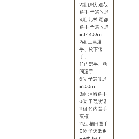
2組 伊伏 達哉
選手 予選敗退
3組 北村 竜都
選手 予選敗退
■4×400m
2組 三島選
手、松下選
手、
竹内選手、狭
間選手
6位 予選敗退
■200m
3組 津崎選手
6位 予選敗退
11組 竹内選手
棄権
12組 楠田選手
5位 予選敗退
■砲丸投げ