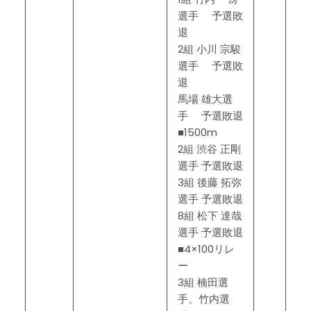
選手 予選敗
退
2組 小川 宗駿
選手 予選敗
退
馬場 雄大選
手 予選敗退
■1500m
2組 渋谷 正剛
選手 予選敗退
3組 後藤 拓弥
選手 予選敗退
8組 松下 達哉
選手 予選敗退
■4×100リレ
ー
3組 楠田選
手、竹内選