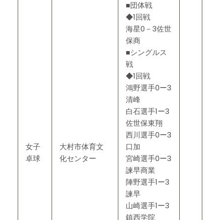
■団体戦
◆1回戦
海星0－3佐世
保商
■シングルス
戦
◆1回戦
鴻野選手0ー3
清峰
白石選手1ー3
佐世保東翔
西川選手0ー3
女子
大村市体育文
口加
卓球
化センター
宮崎選手0ー3
諫早商業
陣野選手1ー3
諫早
山崎選手1ー3
鎮西学院