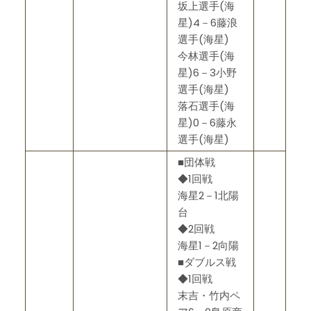
坂上選手(海
星)4－6藤浪
選手(海星)
今林選手(海
星)6－3小野
選手(海星)
落石選手(海
星)0－6藤永
選手(海星)
■団体戦
◆1回戦
海星2－1北陽
台
◆2回戦
海星1－2向陽
■ダブルス戦
◆1回戦
末吉・竹内ペ