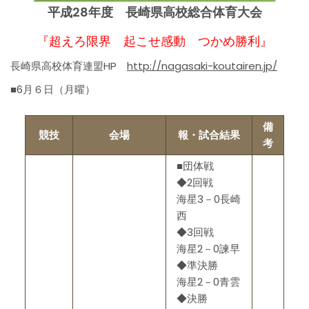
平成28年度 長崎県高校総合体育大会
『超えろ限界 起こせ感動 つかめ勝利』
長崎県高校体育連盟HP
http://nagasaki-koutairen.jp/
■6月６日（月曜）
備
競技
会場
報・試合結果
考
■団体戦
◆2回戦
海星3－0長崎
西
◆3回戦
海星2－0諫早
◆準決勝
海星2－0青雲
◆決勝