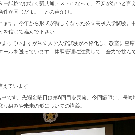
ター試験ではなく新共通テストになって、不安がないと言
条件が同じだよ。」との声かけ。
れます。今年から形式が新しくなった公立高校入学試験。
とを信じて臨んで下さい。
始まっていますが私立大学入学試験が本格化し、教室に空
エールを送っています。体調管理に注意して、全力で挑ん
控えています。
施中です。先週金曜日は第6回目を実施。今回講師に、長崎
取り組みや未来の形についての講義。