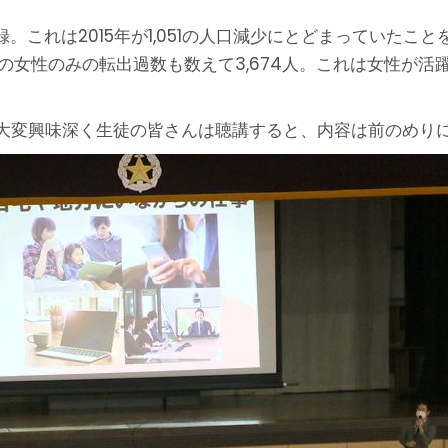
記録。これは2015年が1,051の人口減少にとどまっていた
年の女性のみの転出過数も数えて3,674人。これは女性が
大変興味深く生徒の皆さんは聴講すると、内容は前のめり