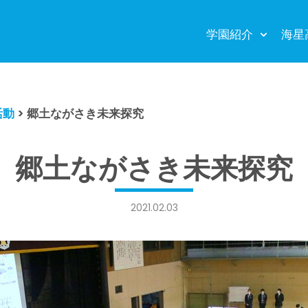
学園紹介
海星
活動
>
郷土ながさき未来探究
郷土ながさき未来探究
2021.02.03