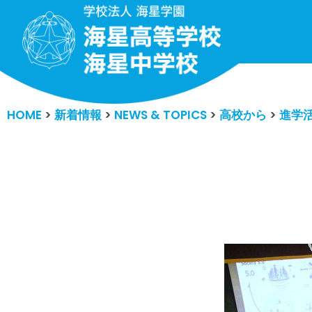
コ
ン
テ
ン
HOME
>
新着情報
>
NEWS & TOPICS
>
高校から
>
進学
ツ
へ
ス
キ
ッ
プ