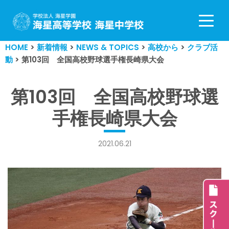
コ
ン
HOME
>
新着情報
>
NEWS & TOPICS
>
高校から
>
クラブ活
テ
動
>
第103回 全国高校野球選手権長崎県大会
ン
ツ
へ
第103回 全国高校野球選
ス
手権長崎県大会
キ
ッ
プ
2021.06.21