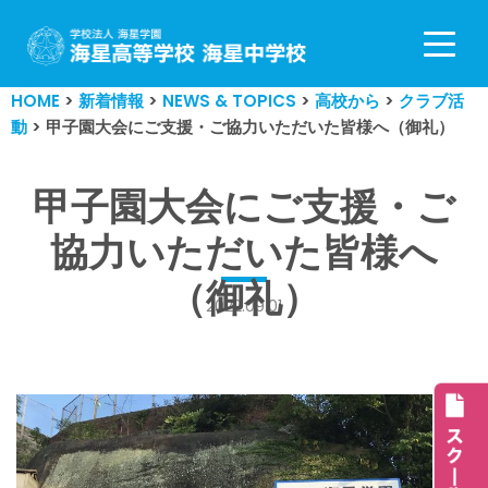
コ
ン
HOME
>
新着情報
>
NEWS & TOPICS
>
高校から
>
クラブ活
テ
動
>
甲子園大会にご支援・ご協力いただいた皆様へ（御礼）
ン
ツ
へ
甲子園大会にご支援・ご
ス
協力いただいた皆様へ
キ
ッ
（御礼）
プ
2022.09.01