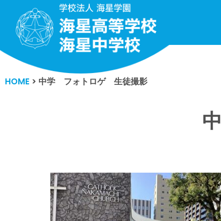
コ
ン
テ
ン
HOME
>
中学 フォトロゲ 生徒撮影
ツ
へ
ス
キ
ッ
プ