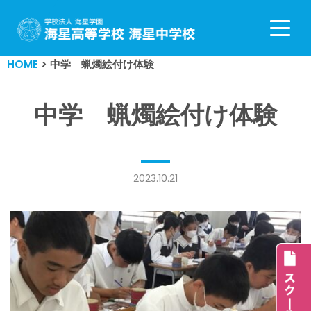
コ
ン
HOME
>
中学 蝋燭絵付け体験
テ
ン
ツ
中学 蝋燭絵付け体験
へ
ス
キ
ッ
2023.10.21
プ