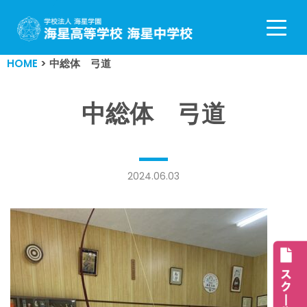
コ
ン
HOME
>
中総体 弓道
テ
ン
ツ
中総体 弓道
へ
ス
キ
ッ
2024.06.03
プ