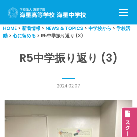
コ
ン
HOME
>
新着情報
>
NEWS & TOPICS
>
中学校から
>
学校活
テ
動
>
心に留める
>
R5中学振り返り (3)
ン
ツ
へ
R5中学振り返り (3)
ス
キ
ッ
プ
2024.02.07