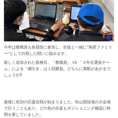
今年は教職員も各競技に参加し、生徒と一緒に“海星ファミリ
ー”として白熱した闘いに臨みます。
新しく追加された新種目、「教職員」 VS 「３年生選抜チー
ム」による「綱引き」は１回勝負。どちらに軍配があがるで
しょうか⁉
最後に色別の応援合戦が始まりました。松山競技場の大会場
で行うこともあり、どの色の生徒もポジショニング確認に時
間を要していました。