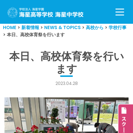
コ
ン
HOME
>
新着情報
>
NEWS & TOPICS
>
高校から
>
学校行事
テ
>
本日、高校体育祭を行います
ン
ツ
へ
本日、高校体育祭を行い
ス
ます
キ
ッ
プ
2023.04.28