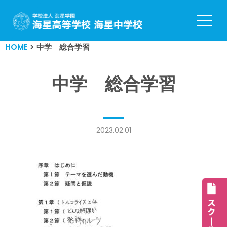
コ
ン
HOME
>
中学 総合学習
テ
ン
ツ
中学 総合学習
へ
ス
キ
ッ
2023.02.01
プ